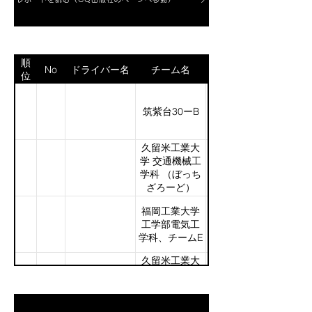
順
No
ドライバー名
チーム名
位
筑紫台30ーB
久留米工業大
学 交通機械工
学科 （ぼっち
ざろーど）
福岡工業大学
工学部電気工
学科、チームE
久留米工業大
学 機械システ
ム工学科 （キ
ンタカ）